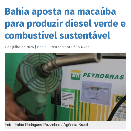
Bahia aposta na macaúba
para produzir diesel verde e
combustível sustentável
7 de julho de 2026
|
Bahia
|
Postado por
Hélio
Alves
Foto: Fabio Rodrigues Pozzebom/ Agência Brasil