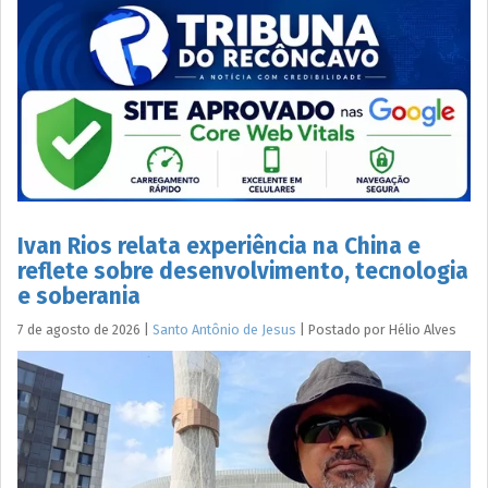
Ivan Rios relata experiência na China e
reflete sobre desenvolvimento, tecnologia
e soberania
7 de agosto de 2026
|
Santo Antônio de Jesus
|
Postado por
Hélio
Alves