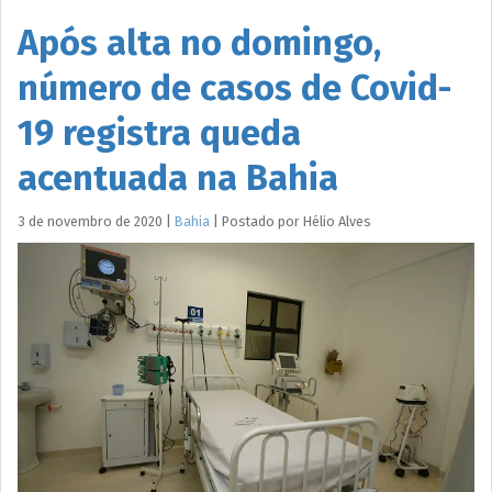
Após alta no domingo,
número de casos de Covid-
19 registra queda
acentuada na Bahia
3 de novembro de 2020
|
Bahia
|
Postado por
Hélio
Alves