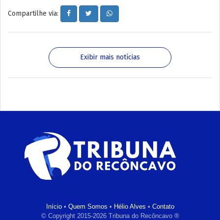
Compartilhe via:
Exibir mais notícias
Início
•
Quem Somos
•
Hélio Alves
•
Contato
© Copyright 2015-2026 Tribuna do Recôncavo ®