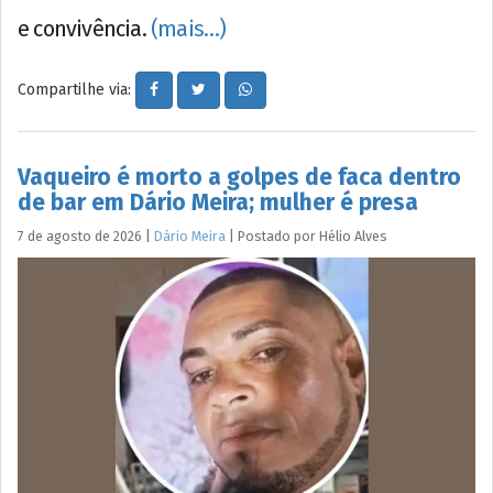
e convivência.
(mais…)
Compartilhe via:
Vaqueiro é morto a golpes de faca dentro
de bar em Dário Meira; mulher é presa
7 de agosto de 2026
|
Dário Meira
|
Postado por
Hélio
Alves