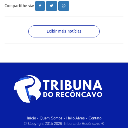
Compartilhe via:
Exibir mais notícias
Início
•
Quem Somos
•
Hélio Alves
•
Contato
© Copyright 2015-2026 Tribuna do Recôncavo ®