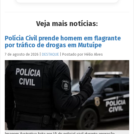
Veja mais notícias:
Polícia Civil prende homem em flagrante
por tráfico de drogas em Mutuípe
7 de agosto de 2026
|
DESTAQUE
|
Postado por
Hélio
Alves
Imagem ilustrativa feita por IA de policial civil durante operação.