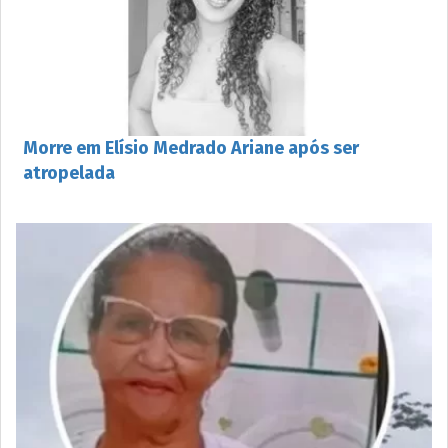
Morre em Elísio Medrado Ariane após ser
atropelada