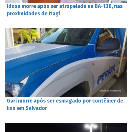
Idosa morre após ser atropelada na BA-130, nas
proximidades de Itagi
Gari morre após ser esmagado por contêiner de
lixo em Salvador