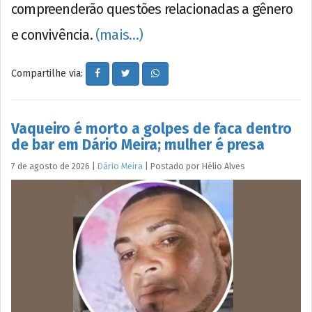
compreenderão questões relacionadas a gênero
e convivência.
(mais…)
Compartilhe via:
Vaqueiro é morto a golpes de faca dentro
de bar em Dário Meira; mulher é presa
7 de agosto de 2026
|
Dário Meira
|
Postado por
Hélio
Alves