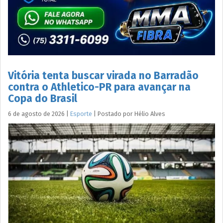
Vitória tenta buscar virada no Barradão
contra o Athletico-PR para avançar na
Copa do Brasil
6 de agosto de 2026
|
Esporte
|
Postado por
Hélio
Alves