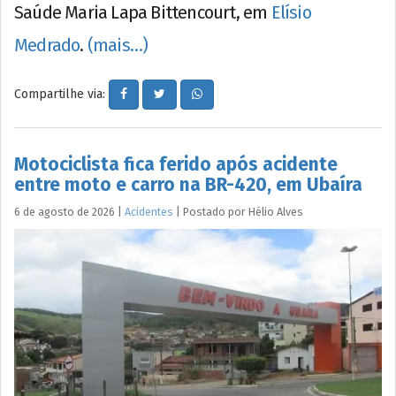
Saúde Maria Lapa Bittencourt, em
Elísio
Medrado
.
(mais…)
Compartilhe via:
Motociclista fica ferido após acidente
entre moto e carro na BR-420, em Ubaíra
6 de agosto de 2026
|
Acidentes
|
Postado por
Hélio
Alves