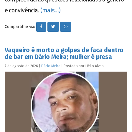
e convivência.
(mais…)
Compartilhe via:
Vaqueiro é morto a golpes de faca dentro
de bar em Dário Meira; mulher é presa
7 de agosto de 2026
|
Dário Meira
|
Postado por
Hélio
Alves