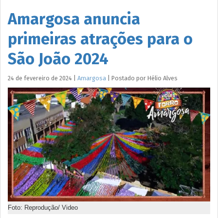
Amargosa anuncia
primeiras atrações para o
São João 2024
24 de fevereiro de 2024
|
Amargosa
|
Postado por
Hélio
Alves
Foto: Reprodução/ Video