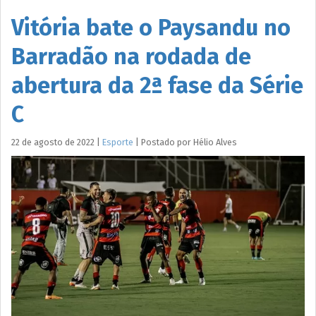
Vitória bate o Paysandu no
Barradão na rodada de
abertura da 2ª fase da Série
C
22 de agosto de 2022
|
Esporte
|
Postado por
Hélio
Alves