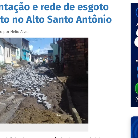
ntação e rede de esgoto
 no Alto Santo Antônio
do por
Hélio
Alves