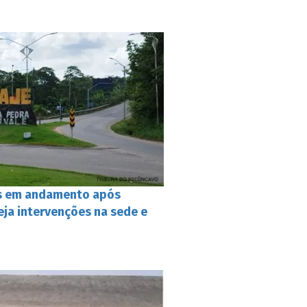
s em andamento após
veja intervenções na sede e