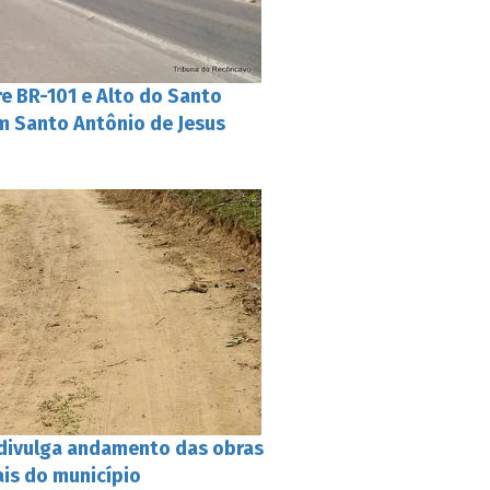
e BR-101 e Alto do Santo
 Santo Antônio de Jesus
e divulga andamento das obras
ais do município