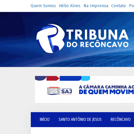
Quem Somos
Hélio Alves
Na Imprensa
Contato
Po
INÍCIO
SANTO ANTÔNIO DE JESUS
RECÔNCAVO