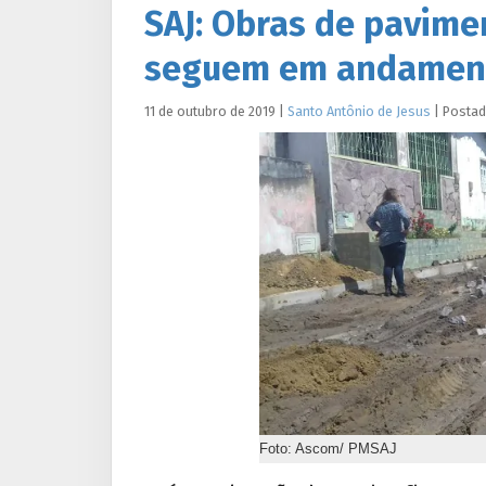
SAJ: Obras de pavime
seguem em andamento
11 de outubro de 2019
|
Santo Antônio de Jesus
|
Posta
Foto: Ascom/ PMSAJ