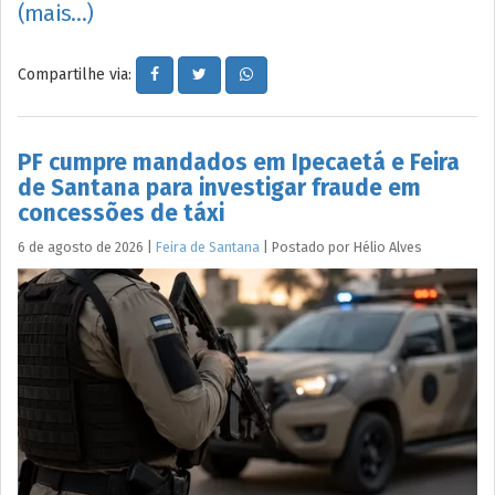
(mais…)
Compartilhe via:
PF cumpre mandados em Ipecaetá e Feira
de Santana para investigar fraude em
concessões de táxi
6 de agosto de 2026
|
Feira de Santana
|
Postado por
Hélio
Alves