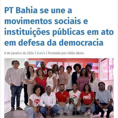
PT Bahia se une a
movimentos sociais e
instituições públicas em ato
em defesa da democracia
6 de janeiro de 2024
|
Bahia
|
Postado por
Hélio
Alves