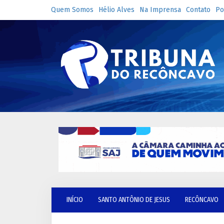
Quem Somos
Hélio Alves
Na Imprensa
Contato
Po
INÍCIO
SANTO ANTÔNIO DE JESUS
RECÔNCAVO