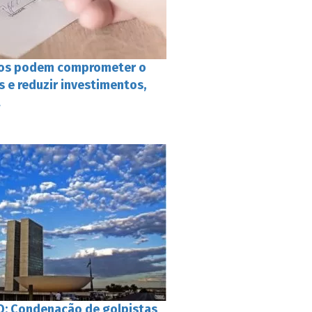
ios podem comprometer o
 e reduzir investimentos,
a
O: Condenação de golpistas