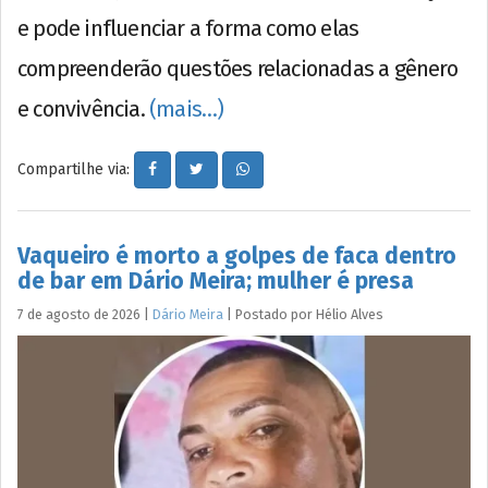
e pode influenciar a forma como elas
compreenderão questões relacionadas a gênero
e convivência.
(mais…)
Compartilhe via:
Vaqueiro é morto a golpes de faca dentro
de bar em Dário Meira; mulher é presa
7 de agosto de 2026
|
Dário Meira
|
Postado por
Hélio
Alves