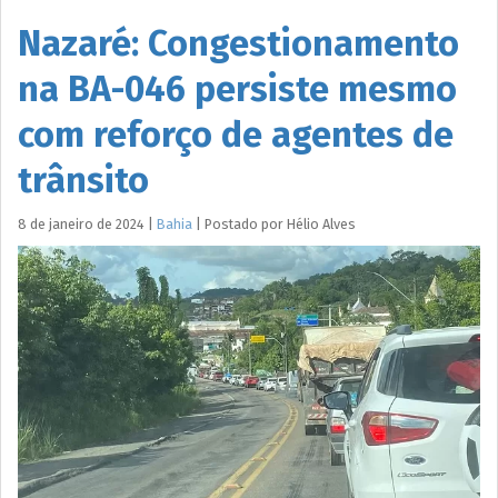
Nazaré: Congestionamento
na BA-046 persiste mesmo
com reforço de agentes de
trânsito
8 de janeiro de 2024
|
Bahia
|
Postado por
Hélio
Alves