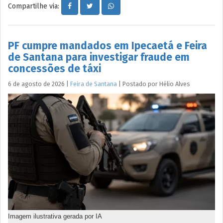
Compartilhe via:
PF cumpre mandados em Ipecaetá e Feira
de Santana para investigar fraude em
concessões de táxi
6 de agosto de 2026
|
Feira de Santana
|
Postado por
Hélio
Alves
Imagem ilustrativa gerada por IA