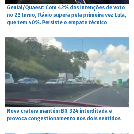
Genial/Quaest: Com 42% das intenções de voto
no 2º turno, Flávio supera pela primeira vez Lula,
que tem 40%. Persiste o empate técnico
Nova cratera mantém BR-324 interditada e
provoca congestionamento nos dois sentidos