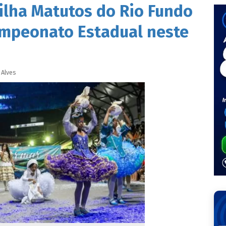
rilha Matutos do Rio Fundo
ampeonato Estadual neste
Alves