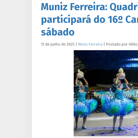
Muniz Ferreira: Quad
participará do 16º C
sábado
12 de junho de 2025
|
Muniz Ferreira
|
Postado por
Hélio