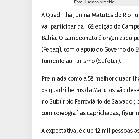
Foto: Luciano Almeida
A Quadrilha Junina Matutos do Rio Fu
vai participar da 16ª edição do Camp
Bahia. O campeonato é organizado pe
(Febaq), com o apoio do Governo do 
Fomento ao Turismo (Sufotur).
Premiada como a 5ª melhor quadrilha
os quadrilheiros da Matutos vão dese
no Subúrbio Ferroviário de Salvador, p
com coreografias caprichadas, figurin
A expectativa, é que 12 mil pessoas 