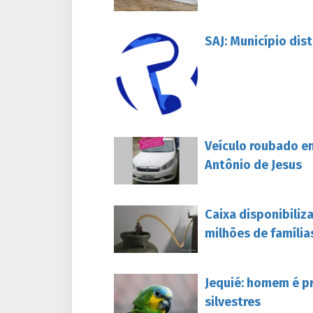
SAJ: Município dis
Veículo roubado e
Antônio de Jesus
Caixa disponibiliz
milhões de família
Jequié: homem é p
silvestres