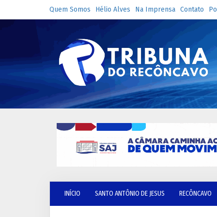
Quem Somos
Hélio Alves
Na Imprensa
Contato
Po
INÍCIO
SANTO ANTÔNIO DE JESUS
RECÔNCAVO