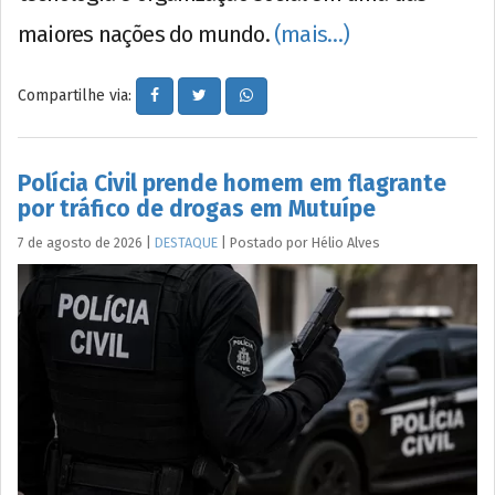
maiores nações do mundo.
(mais…)
Compartilhe via:
Polícia Civil prende homem em flagrante
por tráfico de drogas em Mutuípe
7 de agosto de 2026
|
DESTAQUE
|
Postado por
Hélio
Alves