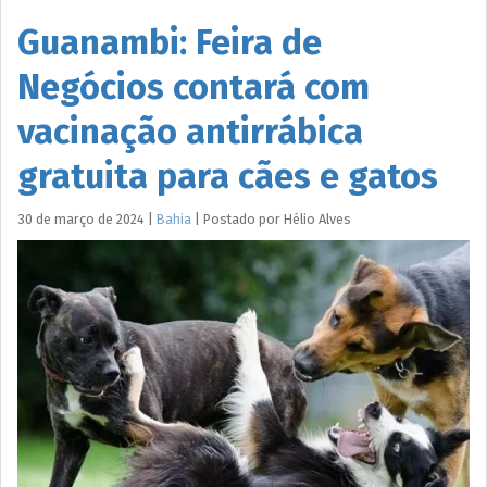
Guanambi: Feira de
Negócios contará com
vacinação antirrábica
gratuita para cães e gatos
30 de março de 2024
|
Bahia
|
Postado por
Hélio
Alves