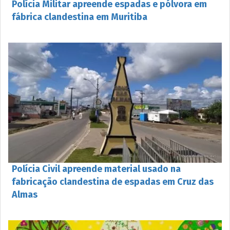
Polícia Militar apreende espadas e pólvora em
fábrica clandestina em Muritiba
Polícia Civil apreende material usado na
fabricação clandestina de espadas em Cruz das
Almas