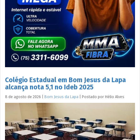
Colégio Estadual em Bom Jesus da Lapa
alcança nota 5,1 no Ideb 2025
8 de agosto de 2026
|
Bom Jesus da Lapa
|
Postado por
Hélio
Alves