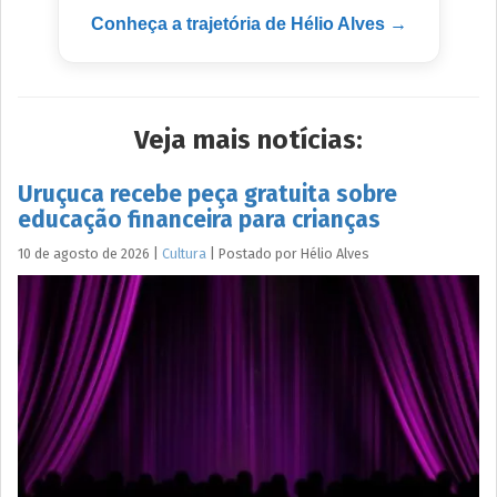
Conheça a trajetória de Hélio Alves →
Veja mais notícias:
Uruçuca recebe peça gratuita sobre
educação financeira para crianças
10 de agosto de 2026
|
Cultura
|
Postado por
Hélio
Alves