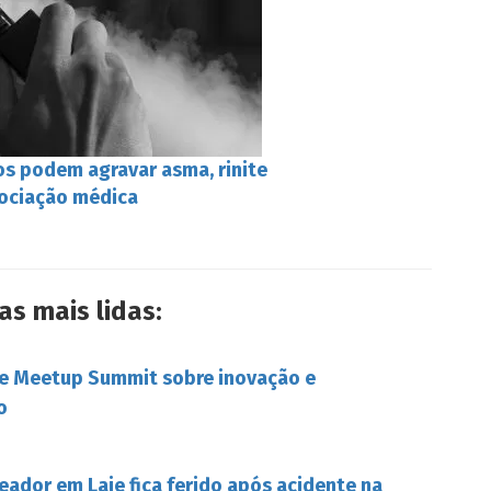
os podem agravar asma, rinite
sociação médica
as mais lidas:
be Meetup Summit sobre inovação e
o
eador em Laje fica ferido após acidente na