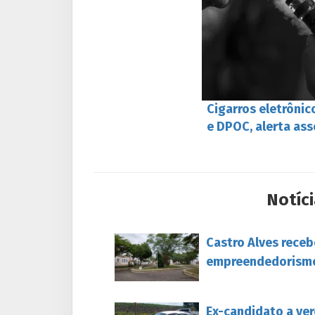
Cigarros eletrônic
e DPOC, alerta as
Notíci
Castro Alves rece
empreendedorism
Ex-candidato a ver