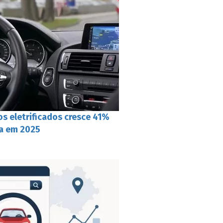
s eletrificados cresce 41%
a em 2025