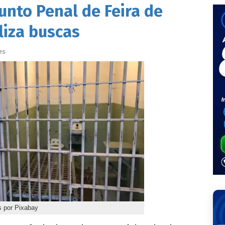
unto Penal de Feira de
liza buscas
es
s por Pixabay