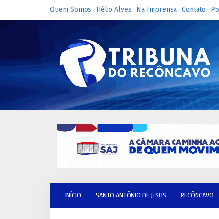
Quem Somos
Hélio Alves
Na Imprensa
Contato
Po
INÍCIO
SANTO ANTÔNIO DE JESUS
RECÔNCAVO