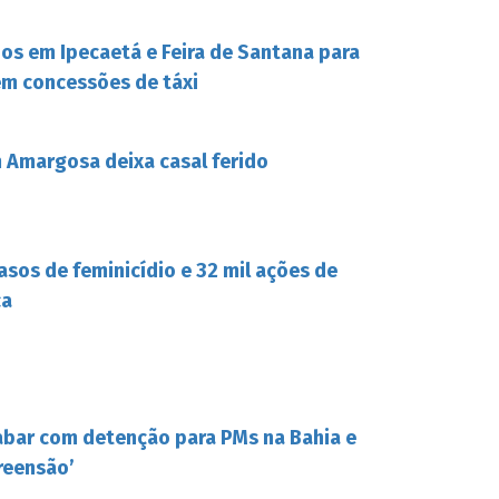
s em Ipecaetá e Feira de Santana para
em concessões de táxi
Amargosa deixa casal ferido
casos de feminicídio e 32 mil ações de
ca
bar com detenção para PMs na Bahia e
preensão’