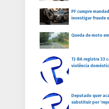
PF cumpre mandado
investigar fraude 
Queda de moto em 
TJ-BA registra 33 
violência domésti
Deputado quer aca
substituir por ‘re