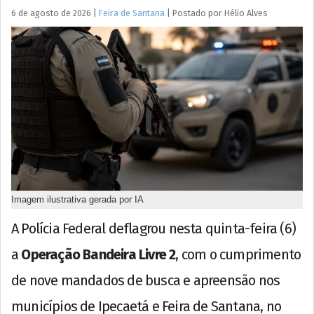
6 de agosto de 2026
|
Feira de Santana
|
Postado por
Hélio
Alves
Imagem ilustrativa gerada por IA
A Polícia Federal deflagrou nesta quinta-feira (6)
a
Operação Bandeira Livre 2
, com o cumprimento
de nove mandados de busca e apreensão nos
municípios de Ipecaetá e Feira de Santana, no