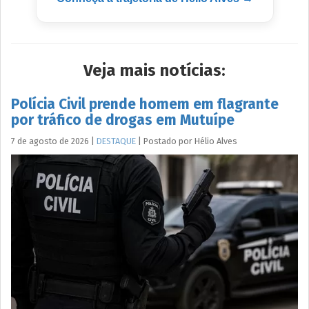
Veja mais notícias:
Polícia Civil prende homem em flagrante
por tráfico de drogas em Mutuípe
7 de agosto de 2026
|
DESTAQUE
|
Postado por
Hélio
Alves