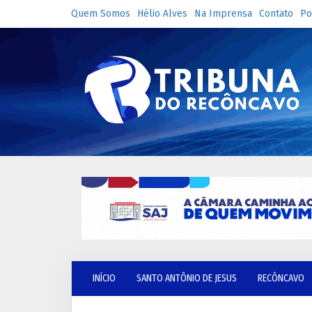
Quem Somos
Hélio Alves
Na Imprensa
Contato
Po
INÍCIO
SANTO ANTÔNIO DE JESUS
RECÔNCAVO