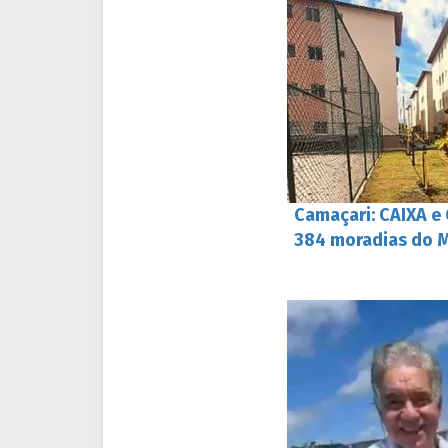
Camaçari: CAIXA e
384 moradias do M