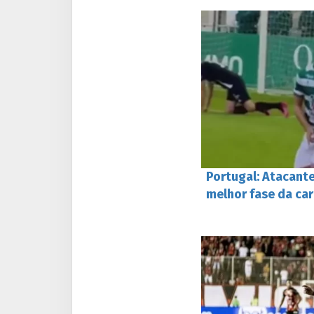
Portugal: Atacante
melhor fase da car