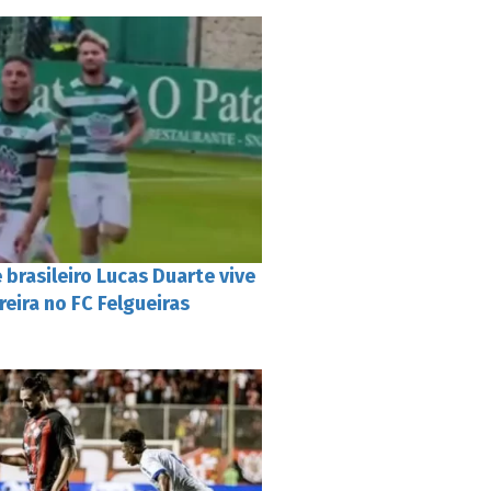
 brasileiro Lucas Duarte vive
reira no FC Felgueiras