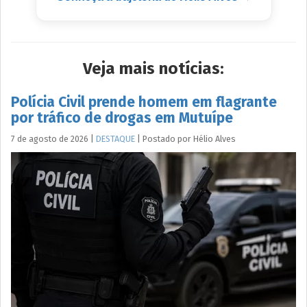
Veja mais notícias:
Polícia Civil prende homem em flagrante
por tráfico de drogas em Mutuípe
7 de agosto de 2026
|
DESTAQUE
|
Postado por
Hélio
Alves