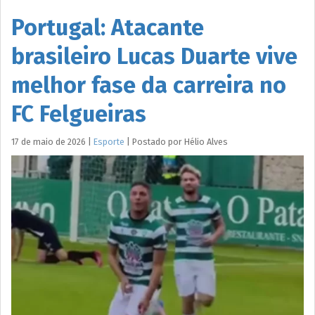
Portugal: Atacante
brasileiro Lucas Duarte vive
melhor fase da carreira no
FC Felgueiras
17 de maio de 2026
|
Esporte
|
Postado por
Hélio
Alves