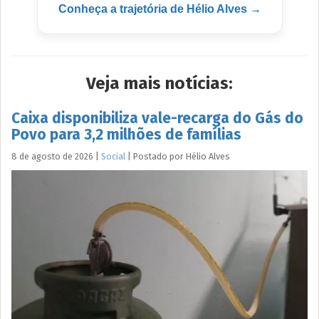
Conheça a trajetória de Hélio Alves →
Veja mais notícias:
Caixa disponibiliza vale-recarga do Gás do
Povo para 3,2 milhões de famílias
8 de agosto de 2026
|
Social
|
Postado por
Hélio
Alves