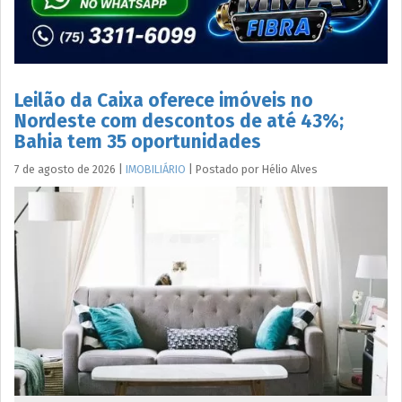
Leilão da Caixa oferece imóveis no
Nordeste com descontos de até 43%;
Bahia tem 35 oportunidades
7 de agosto de 2026
|
IMOBILIÁRIO
|
Postado por
Hélio
Alves