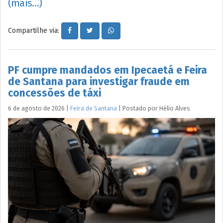
(mais…)
Compartilhe via:
PF cumpre mandados em Ipecaetá e Feira
de Santana para investigar fraude em
concessões de táxi
6 de agosto de 2026
|
Feira de Santana
|
Postado por
Hélio
Alves