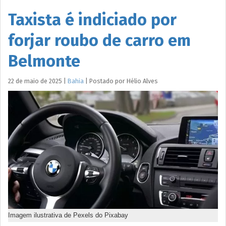
Taxista é indiciado por
forjar roubo de carro em
Belmonte
22 de maio de 2025
|
Bahia
|
Postado por
Hélio
Alves
Imagem ilustrativa de Pexels do Pixabay