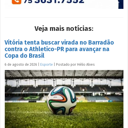
Veja mais notícias:
Vitória tenta buscar virada no Barradão
contra o Athletico-PR para avançar na
Copa do Brasil
6 de agosto de 2026
|
Esporte
|
Postado por
Hélio
Alves