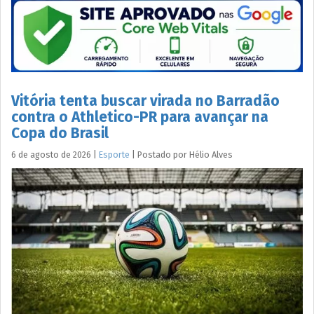
Vitória tenta buscar virada no Barradão
contra o Athletico-PR para avançar na
Copa do Brasil
6 de agosto de 2026
|
Esporte
|
Postado por
Hélio
Alves