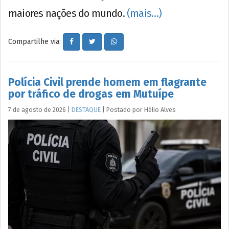
maiores nações do mundo.
(mais…)
Compartilhe via:
Polícia Civil prende homem em flagrante
por tráfico de drogas em Mutuípe
7 de agosto de 2026
|
DESTAQUE
|
Postado por
Hélio
Alves