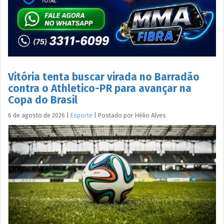
Vitória tenta buscar virada no Barradão
contra o Athletico-PR para avançar na
Copa do Brasil
6 de agosto de 2026
|
Esporte
|
Postado por
Hélio
Alves