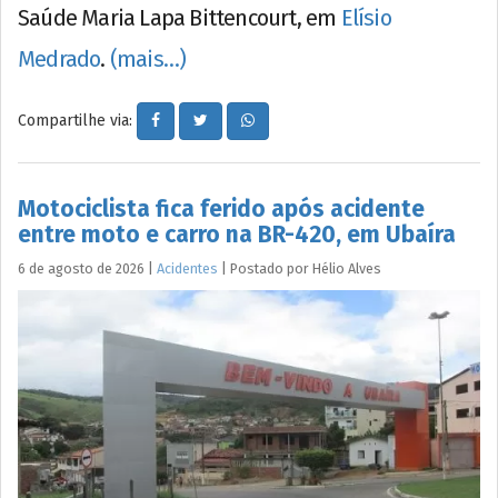
Saúde Maria Lapa Bittencourt, em
Elísio
Medrado
.
(mais…)
Compartilhe via:
Motociclista fica ferido após acidente
entre moto e carro na BR-420, em Ubaíra
6 de agosto de 2026
|
Acidentes
|
Postado por
Hélio
Alves