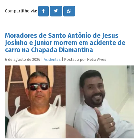
Compartilhe via:
Moradores de Santo Antônio de Jesus
Josinho e Junior morrem em acidente de
carro na Chapada Diamantina
6 de agosto de 2026
|
Acidentes
|
Postado por
Hélio
Alves