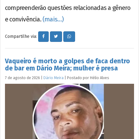
compreenderão questões relacionadas a gênero
e convivência.
(mais…)
Compartilhe via:
Vaqueiro é morto a golpes de faca dentro
de bar em Dário Meira; mulher é presa
7 de agosto de 2026
|
Dário Meira
|
Postado por
Hélio
Alves