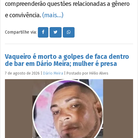
compreenderão questões relacionadas a gênero
e convivência.
(mais…)
Compartilhe via:
Vaqueiro é morto a golpes de faca dentro
de bar em Dário Meira; mulher é presa
7 de agosto de 2026
|
Dário Meira
|
Postado por
Hélio
Alves