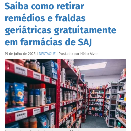
Saiba como retirar
remédios e fraldas
geriátricas gratuitamente
em farmácias de SAJ
19 de julho de 2025
|
DESTAQUE
|
Postado por
Hélio
Alves