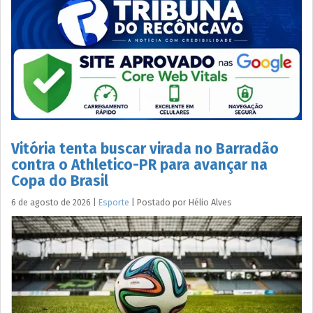
Vitória tenta buscar virada no Barradão
contra o Athletico-PR para avançar na
Copa do Brasil
6 de agosto de 2026
|
Esporte
|
Postado por
Hélio
Alves