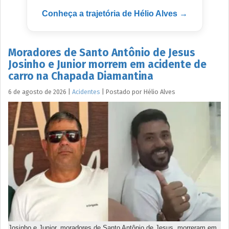
Conheça a trajetória de Hélio Alves →
Moradores de Santo Antônio de Jesus
Josinho e Junior morrem em acidente de
carro na Chapada Diamantina
6 de agosto de 2026
|
Acidentes
|
Postado por
Hélio
Alves
Josinho e Junior, moradores de Santo Antônio de Jesus, morreram em