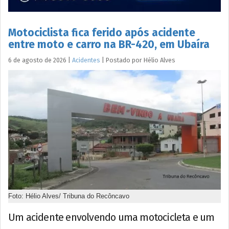
Motociclista fica ferido após acidente
entre moto e carro na BR-420, em Ubaíra
6 de agosto de 2026
|
Acidentes
|
Postado por
Hélio
Alves
Foto: Hélio Alves/ Tribuna do Recôncavo
Um acidente envolvendo uma motocicleta e um