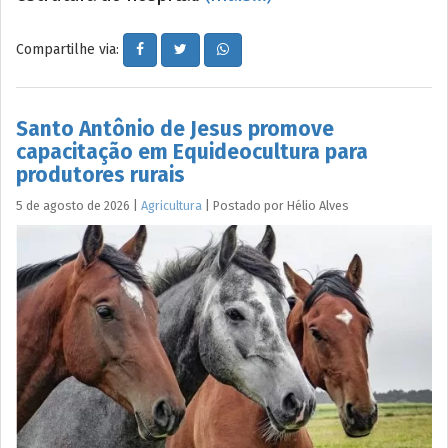
Compartilhe via:
Santo Antônio de Jesus promove
capacitação em Equideocultura para
produtores rurais
5 de agosto de 2026
|
Agricultura
|
Postado por
Hélio
Alves