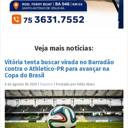
Veja mais notícias:
Vitória tenta buscar virada no Barradão
contra o Athletico-PR para avançar na
Copa do Brasil
6 de agosto de 2026
|
Esporte
|
Postado por
Hélio
Alves