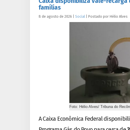
Caixa disponibiliza vale-recarga
famílias
8 de agosto de 2026
|
Social
|
Postado por
Hélio
Alves
Foto: Hélio Alves/ Tribuna do Recô
A Caixa Econômica Federal disponibil
Programa Gás do Povo para cerca de
3