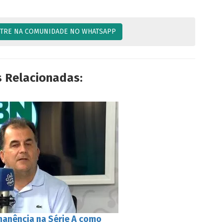
TRE NA COMUNIDADE NO WHATSAPP
s Relacionadas:
rmanência na Série A como