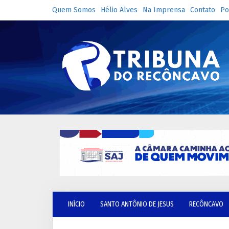
Quem Somos
Hélio Alves
Na Imprensa
Contato
Po
INÍCIO
SANTO ANTÔNIO DE JESUS
RECÔNCAVO