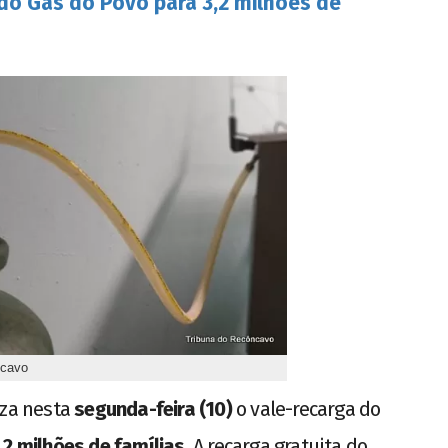
 do Gás do Povo para 3,2 milhões de
ncavo
iza nesta
segunda-feira (10)
o vale-recarga do
,2 milhões de famílias
. A recarga gratuita do