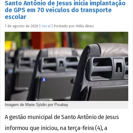
Santo Antônio de Jesus inicia implantação
de GPS em 70 veículos do transporte
escolar
7 de agosto de 2026
|
Geral
|
Postado por
Hélio
Alves
Imagem de Marie Sjödin por Pixabay
A gestão municipal de Santo Antônio de Jesus
informou que iniciou, na terça-feira (4), a