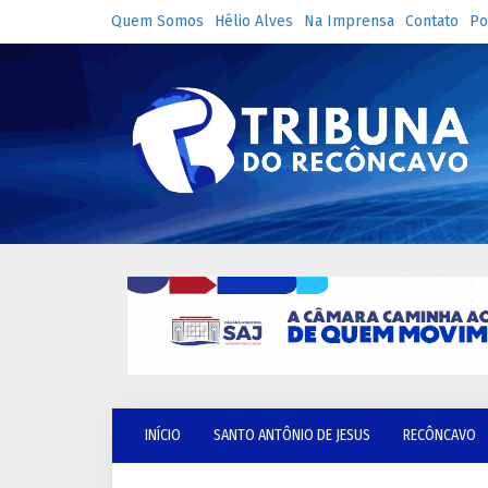
Quem Somos
Hélio Alves
Na Imprensa
Contato
Po
INÍCIO
SANTO ANTÔNIO DE JESUS
RECÔNCAVO