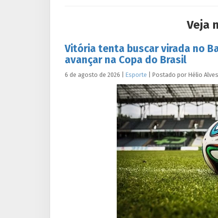
Veja 
Vitória tenta buscar virada no B
avançar na Copa do Brasil
6 de agosto de 2026
|
Esporte
|
Postado por
Hélio
Alve