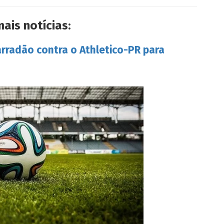
mais notícias:
arradão contra o Athletico-PR para
s