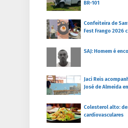
BR-101
Confeiteira de San
Fest Frango 2026 c
SAJ: Homem é enc
Jaci Reis acompan
José de Almeida e
Colesterol alto: d
cardiovasculares