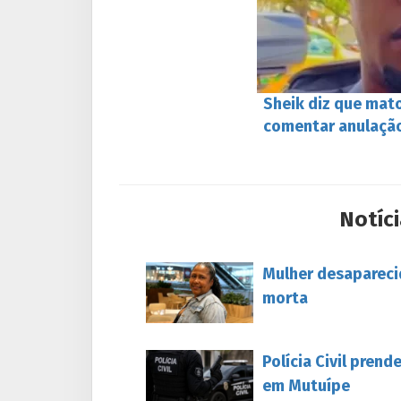
Sheik diz que mato
comentar anulação
Notíci
Mulher desapareci
morta
Polícia Civil pren
em Mutuípe