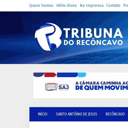
Quem Somos
Hélio Alves
Na Imprensa
Contato
Po
INÍCIO
SANTO ANTÔNIO DE JESUS
RECÔNCAVO