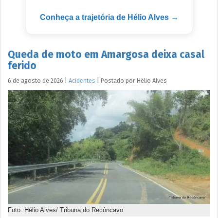
Conheça a trajetória de Hélio Alves →
Queda de moto em Amargosa deixa casal
ferido
6 de agosto de 2026
|
Acidentes
|
Postado por
Hélio
Alves
Foto: Hélio Alves/ Tribuna do Recôncavo