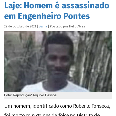
Laje: Homem é assassinado
em Engenheiro Pontes
29 de outubro de 2021
|
Bahia
|
Postado por
Hélio
Alves
Foto: Reprodução/ Arquivo Pessoal
Um homem, identificado como Roberto Fonseca,
foi morto com golpes de foice no Distrito de