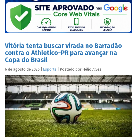
Vitória tenta buscar virada no Barradão
contra o Athletico-PR para avançar na
Copa do Brasil
6 de agosto de 2026
|
Esporte
|
Postado por
Hélio
Alves