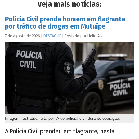
Veja mais notícias:
Polícia Civil prende homem em flagrante
por tráfico de drogas em Mutuípe
7 de agosto de 2026
|
DESTAQUE
|
Postado por
Hélio
Alves
Imagem ilustrativa feita por IA de policial civil durante operação.
A Polícia Civil prendeu em flagrante, nesta