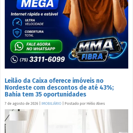
Leilão da Caixa oferece imóveis no
Nordeste com descontos de até 43%;
Bahia tem 35 oportunidades
7 de agosto de 2026
|
IMOBILIÁRIO
|
Postado por
Hélio
Alves