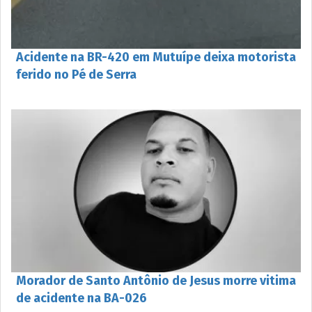
Acidente na BR-420 em Mutuípe deixa motorista
ferido no Pé de Serra
Morador de Santo Antônio de Jesus morre vitima
de acidente na BA-026