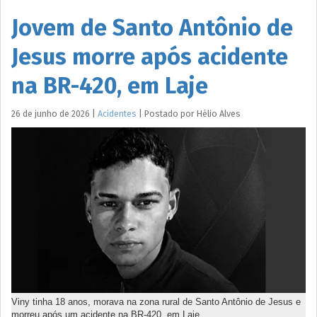
Jovem de Santo Antônio de
Jesus morre após acidente
na BR-420, em Laje
26 de junho de 2026
|
Acidentes
|
Postado por
Hélio
Alves
Viny tinha 18 anos, morava na zona rural de Santo Antônio de Jesus e
morreu após um acidente na BR-420, em Laje.