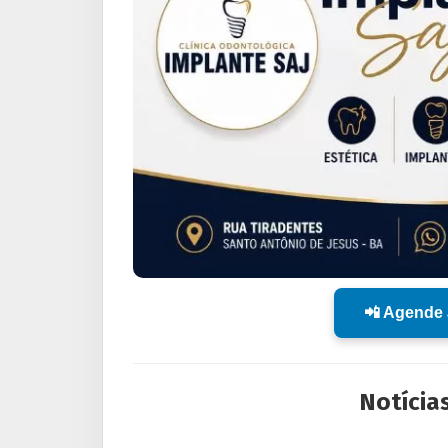
📲 Agende 
Notícia