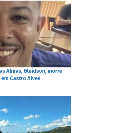
as Almas, Gleidson, morre
 em Castro Alves