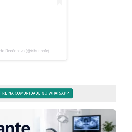
 do Recôncavo (@tribunaofc)
TRE NA COMUNIDADE NO WHATSAPP