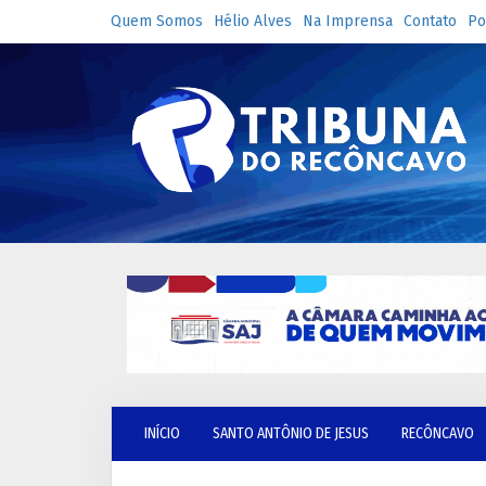
Quem Somos
Hélio Alves
Na Imprensa
Contato
Po
INÍCIO
SANTO ANTÔNIO DE JESUS
RECÔNCAVO