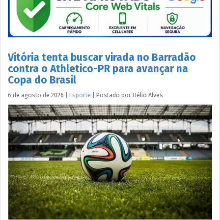
Vitória tenta buscar virada no Barradão
contra o Athletico-PR para avançar na
Copa do Brasil
6 de agosto de 2026
|
Esporte
|
Postado por
Hélio
Alves