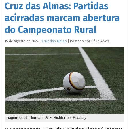
Cruz das Almas: Partidas
acirradas marcam abertura
do Campeonato Rural
15 de agosto de 2022
|
Cruz das Almas
|
Postado por
Hélio
Alves
Imagem de S. Hermann & F. Richter por Pixabay